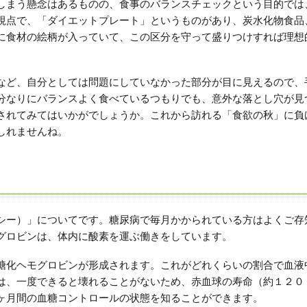
しまう懸念はあるものの、食事のバランスチェックという目的では
視点で、「ダイエットプレート」というものがあり、炭水化物食品
に食材の絵柄が入っていて、この区分を守って盛りつけすれば理想
など、自分としては問題にしていなかった部分が目に見えるので、
分なりにバランスよく食べているつもりでも、意外な落とし穴が見
されてみてはいかがでしょうか。これから訪れる「食欲の秋」に負
しれませんね。
ンシー）」についてです。糖尿病で毎月かかられている方はよくご存
グロビンは、体内に酸素を運ぶ働きをしています。
糖化ヘモグロビンが形成されます。これがどれくらいの割合で血液
は、一度できると壊れることがないため、赤血球の寿命（約１２０
ヶ月間の血糖コントロールの状態を知ることができます。