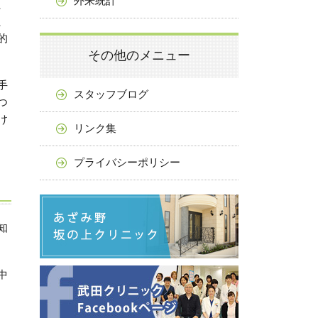
外来統計
、
、
的
その他のメニュー
手
スタッフブログ
つ
け
リンク集
プライバシーポリシー
知
中