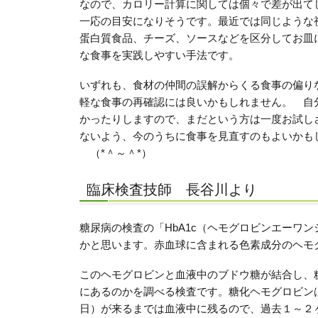
なので、カロリー計算に関しては個々で差が出て
一応の目安になりそうです。最近では同じような
蛋白質食品、チーズ、ソースなどを区分してお皿
な食事を実践しやすい手法です。
いずれも、食材の仲間の誤解からくる食事の偏り
軽な食事の再確認には良いかもしれません。 自
かったりしますので、まだという方は一度お試し
ないよう、今のうちに食事を見直すのもよいかも
（*＾～＾*）ゝ
臨床検査技師 長谷川より
糖尿病の検査の「HbA1c（ヘモグロビンエーワ
かと思います。赤血球に含まれる色素成分のヘモ
このヘモグロビンと血液中のブドウ糖が結合し、
にあるのかを調べる検査です。糖化ヘモグロビン
日）が来るまでは血液中に残るので、過去１～２