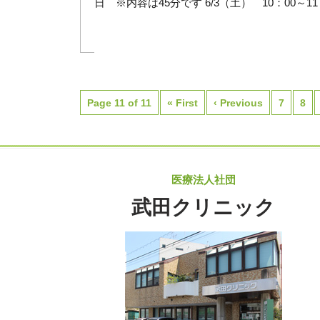
日 ※内容は45分です 6/3（土） 10：00～11：
Page 11 of 11
« First
‹ Previous
7
8
医療法人社団
武田クリニック